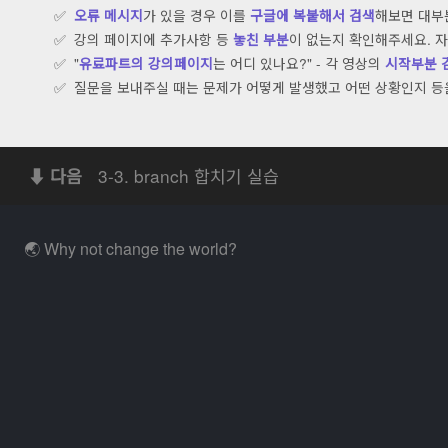
오류 메시지
가 있을 경우 이를
구글에 복붙해서 검색
해보면 대부
강의 페이지에 추가사항 등
놓친 부분
이 없는지 확인해주세요. 
"
유료파트의 강의페이지
는 어디 있나요?" - 각 영상의
시작부분 
질문을 보내주실 때는 문제가 어떻게 발생했고 어떤 상황인지 
3-3
.
branch 합치기 실습
⬇ 다음
🌏
Why not change the world?